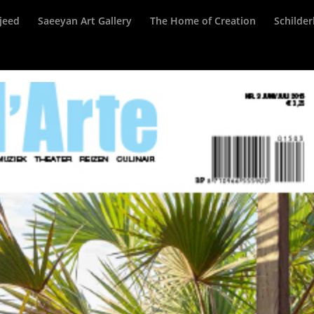
jeed
Saeeyan Art Gallery
The Home of Creation
Schilder