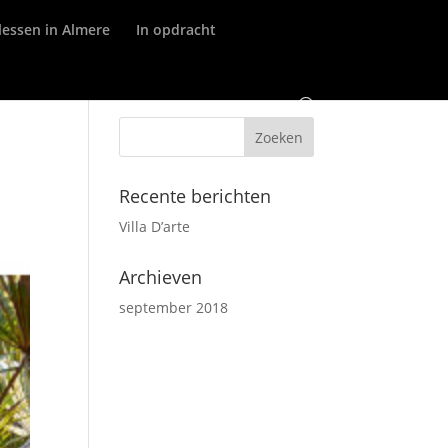
lessen in Almere
In opdracht
Recente berichten
Villa D’arte
Archieven
september 2018